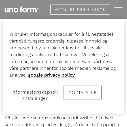
Go
AVTAL ET DESIGNMØTE
to
start
page
Vi bruker informasjonskapsler for å få nettstedet
Start
Om uno form
Presse
TONI CPH
vårt til å fungere ordentlig, tilpasse innhold og
annonser, tilby funksjoner knyttet til sosiale
medier og analysere trafikken vår. Vi deler også
informasjon om din bruk av nettstedet vårt med
uno form inngår nytt
våre partnere innenfor sosiale medier, reklame og
analyse.
google privacy policy
samarbeid med TONI
Informasjonskapseli
GODTA ALLE
Copenhagen
nnstillinger
«Vi står for de samme verdiene rundt kvalitet, håndverk,
dansk produksjon og tidløs design, så det er helt opplagt at