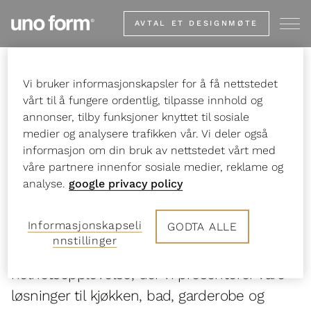
Go
AVTAL ET DESIGNMØTE
to
start
page
Vi bruker informasjonskapsler for å få nettstedet
Start
Studio Concept Partners
vårt til å fungere ordentlig, tilpasse innhold og
annonser, tilby funksjoner knyttet til sosiale
medier og analysere trafikken vår. Vi deler også
informasjon om din bruk av nettstedet vårt med
Danish design
våre partnere innenfor sosiale medier, reklame og
analyse.
google privacy policy
destination
Informasjonskapseli
GODTA ALLE
nnstillinger
Et besøk hos uno form er en
helhetsopplevelse, der vi presenterer våre
løsninger til kjøkken, bad, garderobe og