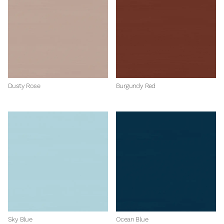
Dusty Rose
Burgundy Red
Sky Blue
Ocean Blue