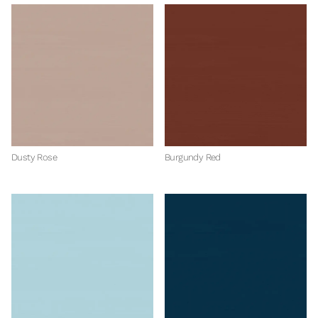
Dusty Rose
Burgundy Red