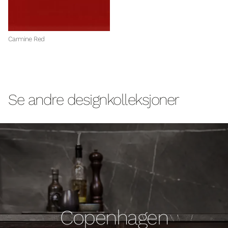
Carmine Red
Se andre designkolleksjoner
Copenhagen