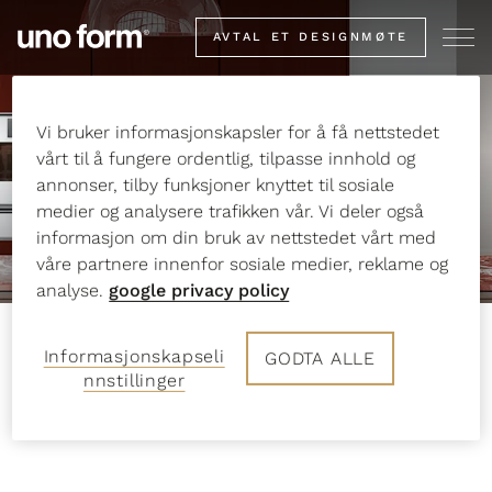
Go
AVTAL ET DESIGNMØTE
to
start
Introducing Colour
page
Vi bruker informasjonskapsler for å få nettstedet
Collection
vårt til å fungere ordentlig, tilpasse innhold og
annonser, tilby funksjoner knyttet til sosiale
medier og analysere trafikken vår. Vi deler også
informasjon om din bruk av nettstedet vårt med
våre partnere innenfor sosiale medier, reklame og
analyse.
google privacy policy
Informasjonskapseli
GODTA ALLE
nnstillinger