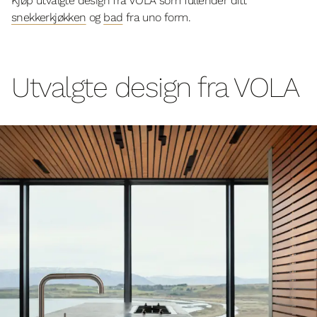
Kjøp utvalgte design fra VOLA som fullender ditt
snekkerkjøkken
og
bad
fra uno form.
Utvalgte design fra VOLA