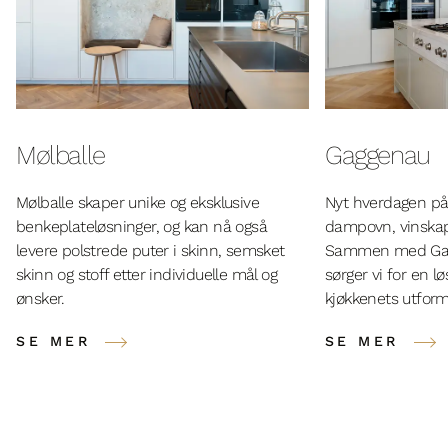
Mølballe
Gaggenau
Mølballe skaper unike og eksklusive
Nyt hverdagen på
benkeplateløsninger, og kan nå også
dampovn, vinskap
levere polstrede puter i skinn, semsket
Sammen med Gag
skinn og stoff etter individuelle mål og
sørger vi for en 
ønsker.
kjøkkenets utform
SE MER
SE MER