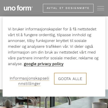
Go
AVTAL ET DESIGNMØTE
to
start
page
Vi bruker informasjonskapsler for å få nettstedet
Start
Studio Concept Partners
VOLA
vårt til å fungere ordentlig, tilpasse innhold og
annonser, tilby funksjoner knyttet til sosiale
medier og analysere trafikken vår. Vi deler også
informasjon om din bruk av nettstedet vårt med
VOLA
våre partnere innenfor sosiale medier, reklame og
analyse.
google privacy policy
– en dansk designhistorie
Informasjonskapseli
GODTA ALLE
nnstillinger